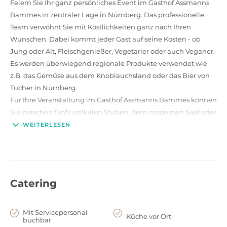
Feiern Sie Ihr ganz persönliches Event im Gasthof Assmanns
Bammes in zentraler Lage in Nürnberg. Das professionelle
Team verwöhnt Sie mit Köstlichkeiten ganz nach Ihren
Wünschen. Dabei kommt jeder Gast auf seine Kosten - ob
Jung oder Alt, Fleischgenießer, Vegetarier oder auch Veganer.
Es werden überwiegend regionale Produkte verwendet wie
z.B. das Gemüse aus dem Knoblauchsland oder das Bier von
Tucher in Nürnberg.
Für Ihre Veranstaltung im Gasthof Assmanns Bammes können
Sie zwischen fünf rustikalen Stuben, dem modernen Saal oder
dem Biergarten wählen. Alle Räume bieten sich durch ihre
WEITERLESEN
unterschiedlichen Größen für kleine und große Feiern an. Im
Saal ist eine Bühne vorhanden und bei weiterem Bedarf an
Tagungstechnik kümmert sich das Team des Gasthof
Assmanns Bammes gerne darum.
Catering
Ob Weihnachtsfeier, Hochzeit oder Firmenevent, im
traditionell geführten Gasthof Assmanns Bammes wird Ihr
Event unvergessen bleiben. Dafür sorgt das gutgelaunte
Mit Servicepersonal
Küche vor Ort
buchbar
Team des Gasthofes und freut sich schon jetzt auf Ihren