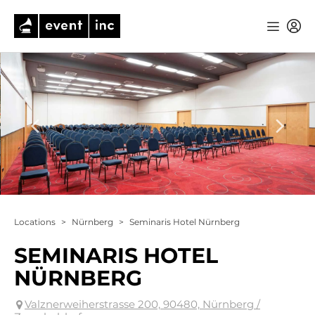
Locations
>
Nürnberg
>
Seminaris Hotel Nürnberg
SEMINARIS HOTEL
NÜRNBERG
Valznerweiherstrasse 200, 90480, Nürnberg /