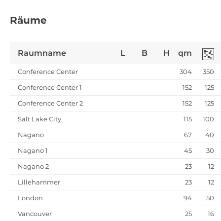
Räume
Raumname
L
B
H
qm
Conference Center
304
350
Conference Center 1
152
125
Conference Center 2
152
125
Salt Lake City
115
100
Nagano
67
40
Nagano 1
45
30
Nagano 2
23
12
Lillehammer
23
12
London
94
50
Vancouver
25
16