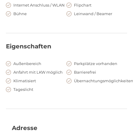
Parkplätze inklusive E‑Ladesäulen, vielfältige
Internet Anschluss / WLAN
Flipchart
Anreisemöglichkeiten mit ÖPNV, E‑Bike‑Verleih und ein
Bühne
Leinwand / Beamer
zertifiziertes Umweltmanagementsystem ermöglichen
nachhaltige Planung ohne Abstriche beim Komfort. 152
komfortable Zimmer runden das Angebot für
Übernachtungsgäste ab.
Eigenschaften
Außenbereich
Parkplätze vorhanden
Anfahrt mit LKW möglich
Barrierefrei
Klimatisiert
Übernachtungsmöglichkeite
Tageslicht
Adresse