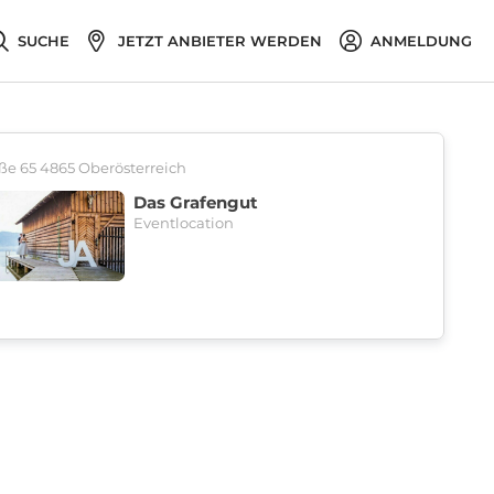
SUCHE
JETZT ANBIETER WERDEN
ANMELDUNG
ße 65 4865 Oberösterreich
Das Grafengut
Eventlocation