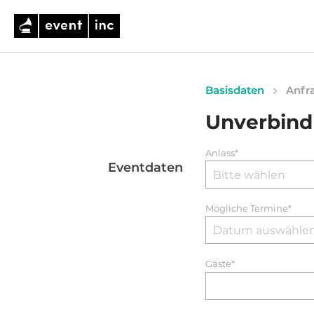
Basisdaten
Anfra
Unverbind
Anlass*
Eventdaten
Mögliche Termine*
Gäste*