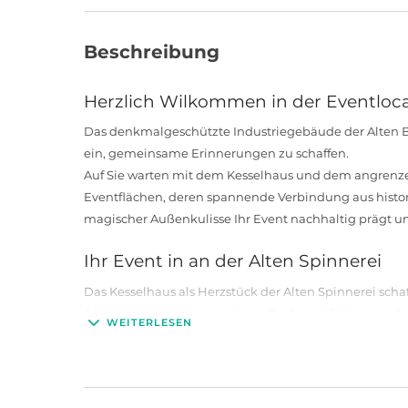
Beschreibung
Herzlich Wilkommen in der Eventloca
Das denkmalgeschützte Industriegebäude der Alten B
ein, gemeinsame Erinnerungen zu schaffen.
Auf Sie warten mit dem Kesselhaus und dem angren
Eventflächen, deren spannende Verbindung aus histo
magischer Außenkulisse Ihr Event nachhaltig prägt un
Ihr Event in an der Alten Spinnerei
Das Kesselhaus als Herzstück der Alten Spinnerei sch
Ambiente einen einzigartigen Ort für vielfältige geschä
WEITERLESEN
bis zu 900 Personen. Die beeindruckende Deckenhöhe,
Packettboden setzt Ihr Event optimal in Szene. Von T
Film Events bis hin zu Jubiläen und Trauungen - das 
und wettergeschützten Pagoden zeigen je nach Anlas