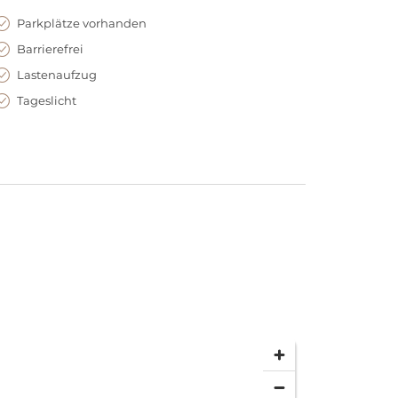
Parkplätze vorhanden
Barrierefrei
Lastenaufzug
Tageslicht
 und Innsbruck ist das Kesselhaus bequem mit dem
en. Der angrenzende Parkplatz verfügt über
gt ferner mit einem barrierefreien Zugang.