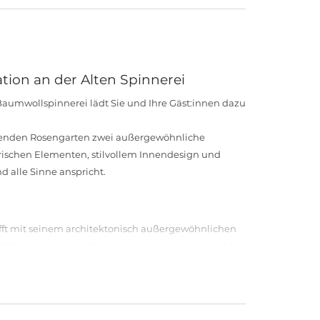
tion an der Alten Spinnerei
aumwollspinnerei lädt Sie und Ihre Gäst:innen dazu
zenden Rosengarten zwei außergewöhnliche
rischen Elementen, stilvollem Innendesign und
d alle Sinne anspricht.
afft mit seinem architektonisch außergewöhnlichen
ftliche wie private Veranstaltungen jeglicher Art für
 die bodentiefen Fenster und der edle
agungen, Firmenevents, PR & Marketing oder Foto &
Kesselhaus und der Rosengarten mit seinen wind-
s ihre Wandlungsfähigkeit.