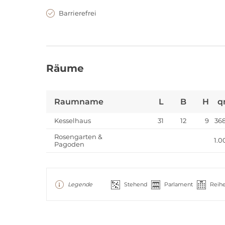
Barrierefrei
Räume
Raumname
L
B
H
q
Kesselhaus
31
12
9
368
Rosengarten &
1.0
Pagoden
Legende
Stehend
Parlament
Reih