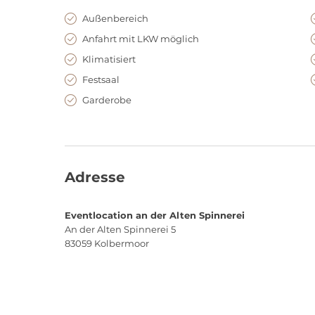
Außenbereich
Anfahrt mit LKW möglich
Klimatisiert
Festsaal
Garderobe
Adresse
Eventlocation an der Alten Spinnerei
An der Alten Spinnerei 5
83059
Kolbermoor
Lage und Anfahrt
Durch die zentrale Lage zwischen München, Salzburg
PKW und den öffentlichen Verkehrsmitteln zu erreich
ausreichend Parkmöglichkeiten. Die Location überzeu