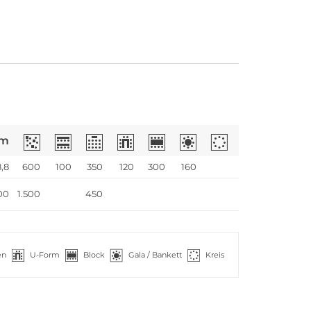
m
,8
600
100
350
120
300
160
00
1.500
450
en
U-Form
Block
Gala / Bankett
Kreis