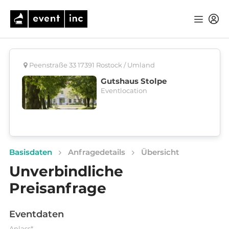
Peenstraße 33 17391 Rostock / Umland
Gutshaus Stolpe
Eventlocation
Basisdaten
Anfragedetails
Übersicht
Unverbindliche
Preisanfrage
Eventdaten
Anlass*