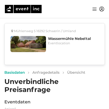
Mühlenweg 5 18292 Schwerin / Umland
Wassermühle Nebeltal
Eventlocation
Basisdaten
Anfragedetails
Übersicht
Unverbindliche
Preisanfrage
Eventdaten
Anlass*