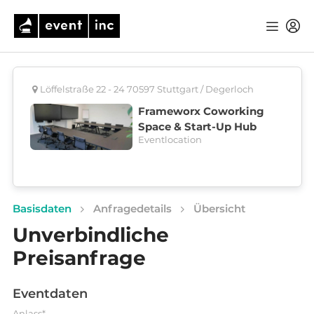
Löffelstraße 22 - 24 70597 Stuttgart / Degerloch
Frameworx Coworking
Space & Start-Up Hub
Eventlocation
Basisdaten
Anfragedetails
Übersicht
Unverbindliche
Preisanfrage
Eventdaten
Anlass*