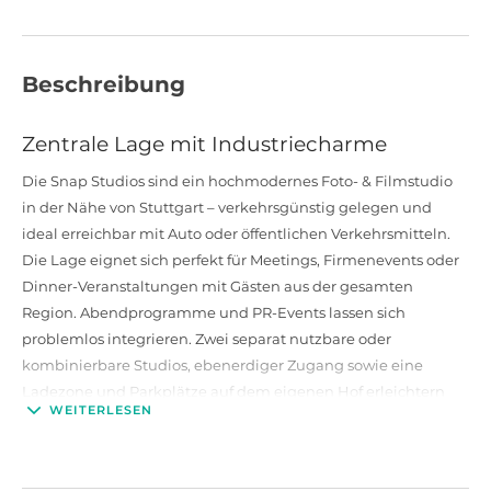
Beschreibung
Zentrale Lage mit Industriecharme
Die Snap Studios sind ein hochmodernes Foto- & Filmstudio
in der Nähe von Stuttgart – verkehrsgünstig gelegen und
ideal erreichbar mit Auto oder öffentlichen Verkehrsmitteln.
Die Lage eignet sich perfekt für Meetings, Firmenevents oder
Dinner-Veranstaltungen mit Gästen aus der gesamten
Region. Abendprogramme und PR-Events lassen sich
problemlos integrieren. Zwei separat nutzbare oder
kombinierbare Studios, ebenerdiger Zugang sowie eine
Ladezone und Parkplätze auf dem eigenen Hof erleichtern
WEITERLESEN
die Organisation vor Ort.
Flexible Kapazität für jeden Bedarf