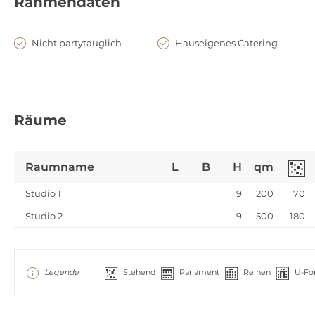
Rahmendaten
Nicht partytauglich
Hauseigenes Catering
Räume
Raumname
L
B
H
qm
Studio 1
9
200
70
Studio 2
9
500
180
Legende
Stehend
Parlament
Reihen
U-Fo