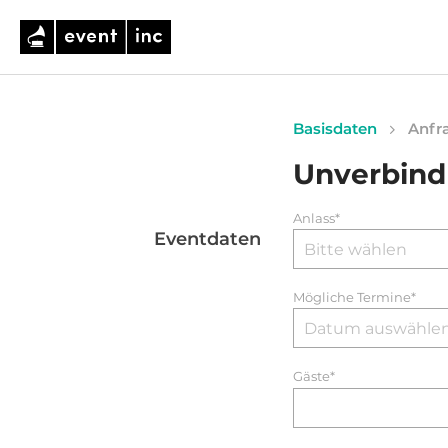
Basisdaten
Anfra
Unverbind
Anlass*
Eventdaten
Mögliche Termine*
Gäste*