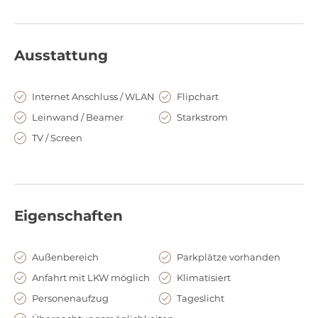
Teilnehmer. Die Autobahn befinden sich auch in
unmittelbarer Nähe, sodass auch die Anreise mit PKW aus den
umliegenden Städten sehr bequem ist.
Ausstattung
Das Eventteam freut sich auf Ihre Anfrage
Internet Anschluss / WLAN
Flipchart
Leinwand / Beamer
Starkstrom
TV / Screen
Eigenschaften
Außenbereich
Parkplätze vorhanden
Anfahrt mit LKW möglich
Klimatisiert
Personenaufzug
Tageslicht