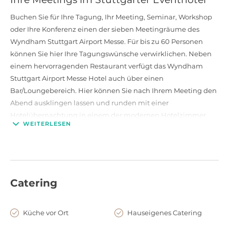
Buchen Sie für Ihre Tagung, Ihr Meeting, Seminar, Workshop
oder Ihre Konferenz einen der sieben Meetingräume des
Wyndham Stuttgart Airport Messe. Für bis zu 60 Personen
können Sie hier Ihre Tagungswünsche verwirklichen. Neben
einem hervorragenden Restaurant verfügt das Wyndham
Stuttgart Airport Messe Hotel auch über einen
Bar/Loungebereich. Hier können Sie nach Ihrem Meeting den
Abend ausklingen lassen und runden mit einer
Hotelübernachtung in einem der modernen Hotelzimmer
WEITERLESEN
Ihren Aufenthalt ab.
Lage und Anfahrt
Sollten Ihre Teilnehmer mit dem Zug anreisen, können Sie
Catering
problemlos die öffentlichen Verkehrsmittel nutzen und zum
Flughafen Stuttgart fahren. Von hier aus erreichen Sie das
Hotel zu Fuß. Dies macht das Wyndham Stuttgart Airport
Küche vor Ort
Hauseigenes Catering
Messe Hotel besonders attraktiv für anreisende Event-