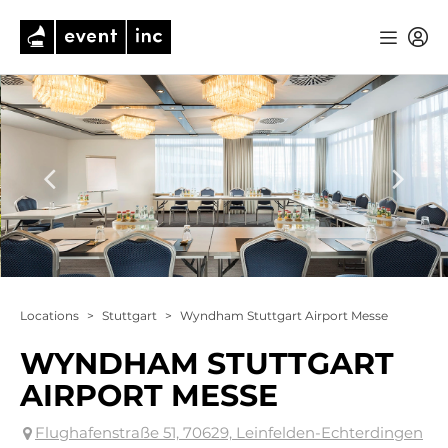
Locations
>
Stuttgart
>
Wyndham Stuttgart Airport Messe
WYNDHAM STUTTGART
AIRPORT MESSE
Flughafenstraße 51, 70629, Leinfelden-Echterdingen