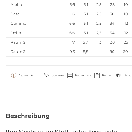
Alpha
5,6
5,1
2,5
28
10
Beta
6
5,1
2,5
30
10
Gamma
6,6
5,1
2,5
34
12
Delta
6,6
5,1
2,5
34
12
Raum 2
7
5,7
3
38
25
Raum 3
9,5
8,5
80
60
Legende
Stehend
Parlament
Reihen
U-Fo
Beschreibung
Ihre Meetings im Stuttgarter Eventhotel