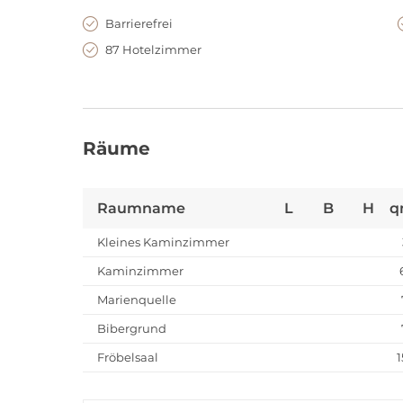
Barrierefrei
87 Hotelzimmer
Räume
Raumname
L
B
H
q
Kleines Kaminzimmer
Kaminzimmer
Marienquelle
Bibergrund
Fröbelsaal
1