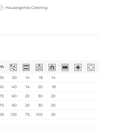
Hauseigenes Catering
m
35
20
14
18
14
60
40
14
20
18
75
60
20
30
20
75
60
20
30
20
59
130
75
100
30