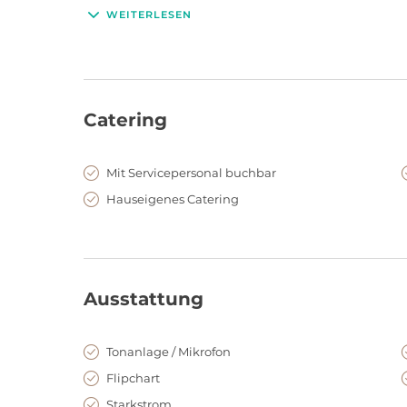
Aber auch Tagungen oder Firmenfeierlichkeiten sind 
WEITERLESEN
Räumlichkeiten verschiedener Größe stehen zur Verf
Tagungen, Meetings oder Kick-Off Meetings.
Catering
Mit Servicepersonal buchbar
Hauseigenes Catering
Ausstattung
Tonanlage / Mikrofon
Flipchart
Starkstrom