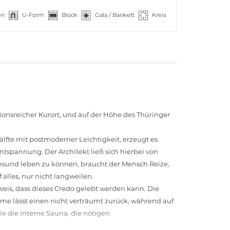
en
U-Form
Block
Gala / Bankett
Kreis
ionsreicher Kurort, und auf der Höhe des Thüringer
lfte mit postmoderner Leichtigkeit, erzeugt es
tspannung. Der Architekt ließ sich hierbei von
esund leben zu können, braucht der Mensch Reize,
 alles, nur nicht langweilen.
weis, dass dieses Credo gelebt werden kann. Die
me lässt einen nicht verträumt zurück, während auf
e die interne Sauna, die nötigen