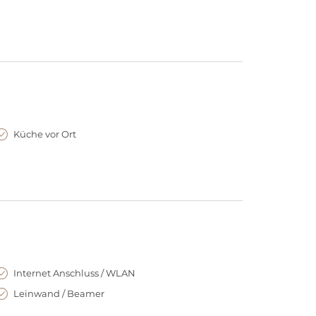
hier möglich. Insgesamt fünf verschiedene
ügung und bieten die modernsten Möglichkeiten für
Küche vor Ort
Internet Anschluss / WLAN
Leinwand / Beamer