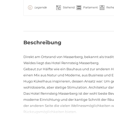
Legende
Stehend
Parlament
Reih
Beschreibung
Direkt am Ortsrand von Masserberg, bekannt als tradit
Waldes liegt das Hotel Rennsteig Masserberg.
Gebaut zur Hälfte wie ein Bauhaus und zur anderen Hä
einen Mix aus Natur und Moderne, aus Business und En
Hugo Kükelhaus inspirieren, dessen Ansatz war: Um g
wohldosierte, aber stetige Stimulation. Architektur darf
Das Hotel Rennsteig Masserberg ist der wohl beste Be
moderne Einrichtung und der kantige Schnitt der Räu
der anderen Seite die vielen Wellnessmöglichkeiten wi
Rückzugsmöglichkeiten bieten.