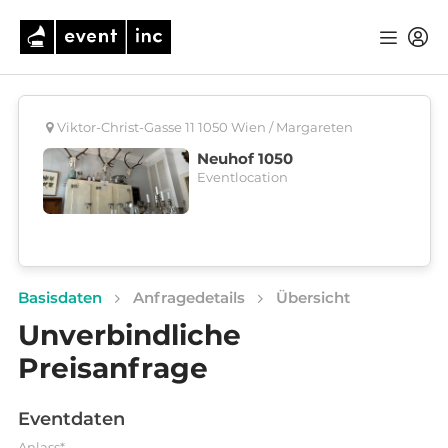
Viktor-Christ-Gasse 11 1050 Wien / Margareten
Neuhof 1050
Eventlocation
Basisdaten
Anfragedetails
Übersicht
Unverbindliche
Preisanfrage
Eventdaten
Anlass*