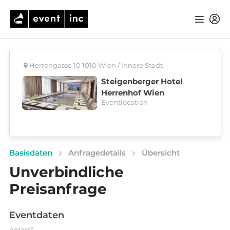
Herrengasse 10 1010 Wien / Innere Stadt
Steigenberger Hotel
Herrenhof Wien
Eventlocation
Basisdaten
Anfragedetails
Übersicht
Unverbindliche
Preisanfrage
Eventdaten
Anlass*