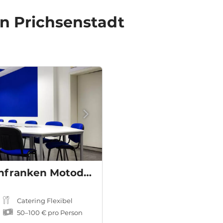
in Prichsenstadt
E-Kart Center Mainfranken Motodrom
Catering Flexibel
50
–
100 €
pro Person