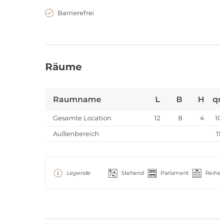
Barrierefrei
Räume
Raumname
L
B
H
q
Gesamte Location
12
8
4
1
Außenbereich
1
Legende
Stehend
Parlament
Reih