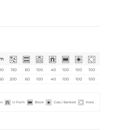
m
00
150
60
100
40
100
100
100
50
200
60
100
40
100
100
100
en
U-Form
Block
Gala / Bankett
Kreis