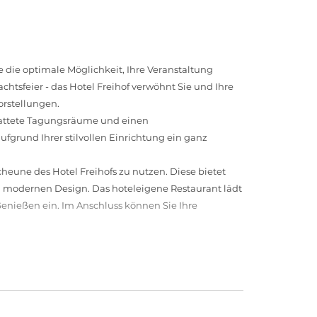
Sie die optimale Möglichkeit, Ihre Veranstaltung
htsfeier - das Hotel Freihof verwöhnt Sie und Ihre
orstellungen.
stattete Tagungsräume und einen
fgrund Ihrer stilvollen Einrichtung ein ganz
heune des Hotel Freihofs zu nutzen. Diese bietet
m modernen Design. Das hoteleigene Restaurant lädt
Genießen ein. Im Anschluss können Sie Ihre
 und berät Sie gerne bei Ihrer