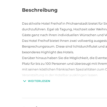
Beschreibung
Das stilvolle Hotel Freihof in Prichsenstadt bietet für 
durchzuführen. Egal ob Tagung, Hochzeit oder Weihnac
Gäste ganz nach Ihren individuellen Wünschen und V
Das Hotel Freihof bietet Ihnen zwei vollwertig ausge
Bersprechungsraum. Diese sind lichtdurchflutet und au
besonderes Highlight des Hotels.
Darüber hinaus haben Sie die Möglichkeit, die Eventsc
Platz für bis zu 100 Personen und überzeugt mit Ihre
mit seinen köstlichen fränkischen Spezialitäten zum 
Veranstaltung in der Hotelbar ausklingen lassen.
Das Team des Hotel Freihof freut sich auf Ihren Besuch
WEITERLESEN
Veranstaltungsplanung!