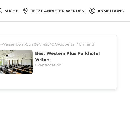
SUCHE
JETZT ANBIETER WERDEN
ANMELDUNG
-Weisenborn-Straße 7 42549 Wuppertal / Umland
Best Western Plus Parkhotel
Velbert
Eventlocation