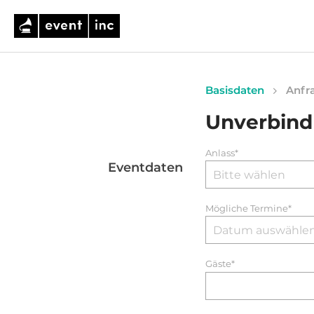
Basisdaten
Anfra
Unverbind
Anlass*
Eventdaten
Mögliche Termine*
Gäste*