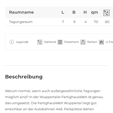
Raumname
L
B
H
qm
Tagungsraum
7
9
4
70
60
Legende
Stehend
Parlament
Reihen
U-Fo
Beschreibung
Warum normal, wenn auch außergewöhnliche Tagungen
möglich sind? In der Wuppertaler FertighausWelt ist genau
das umgesetzt. Die FertighausWelt Wuppertal liegt gut
erreichbar an der Autobahnen A46. Parkplätze stehen