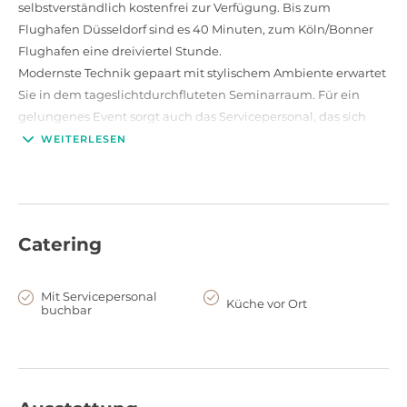
selbstverständlich kostenfrei zur Verfügung. Bis zum
Flughafen Düsseldorf sind es 40 Minuten, zum Köln/Bonner
Flughafen eine dreiviertel Stunde.
Modernste Technik gepaart mit stylischem Ambiente erwartet
Sie in dem tageslichtdurchfluteten Seminarraum. Für ein
gelungenes Event sorgt auch das Servicepersonal, das sich
durch eine langjährige Erfahrung charakterisiert. Auch das
WEITERLESEN
komplette Gelände, mit insgesamt 18.000 m² und die
Musterhäuser können für Ihre Veranstaltungen gemietet
werden. Ob Tagung, Seminar oder Firmenevent, eine
Veranstaltung in der FertighausWelt Wuppertal ist immer
Catering
etwas Außergwöhnliches und bleibt in der Erinnerung Ihrer
Gäste.
Der Fokus der Wuppertaler FertighausWelt liegt auf
Mit Servicepersonal
Küche vor Ort
buchbar
energieeffizientem Bauen – die Häuser erzeugen alle mehr
Energie als sie selbst brauchen und speisen den Überschuss in
eine Speicherbatterie ein.