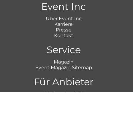
Event Inc
Über Event Inc
Karriere
Presse
Kontakt
Service
Magazin
Event Magazin Sitemap
Für Anbieter
Wie inseriere ich?
Event Inc AT
Event Inc CH
Event Inc NL
Event Inc UK