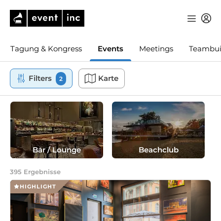
Tagung & Kongress
Events
Meetings
Teambui
Filters
Karte
2
Bar / Lounge
Beachclub
395
Ergebnisse
HIGHLIGHT