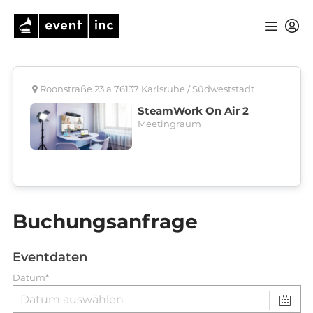
Roonstraße 23 a 76137 Karlsruhe / Südweststadt
SteamWork On Air 2
Meetingraum
Buchungsanfrage
Eventdaten
Datum*