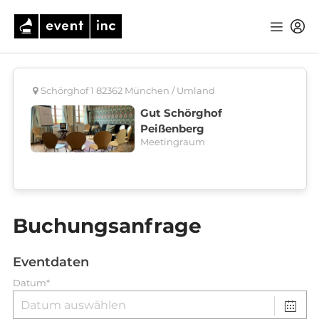
Schörghof 1 82362 München / Umland
Gut Schörghof
Peißenberg
Meetingraum
Buchungsanfrage
Eventdaten
Datum*