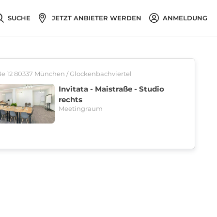
SUCHE
JETZT ANBIETER WERDEN
ANMELDUNG
ße 12 80337 München / Glockenbachviertel
Invitata - Maistraße - Studio
rechts
Meetingraum