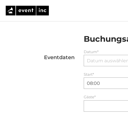
Buchungs
Datum*
Eventdaten
Start
*
Gäste*