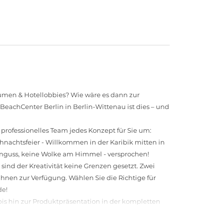
men & Hotellobbies? Wie wäre es dann zur
eachCenter Berlin in Berlin-Wittenau ist dies – und
 professionelles Team jedes Konzept für Sie um:
hnachtsfeier - Willkommen in der Karibik mitten in
genguss, keine Wolke am Himmel - versprochen!
sind der Kreativität keine Grenzen gesetzt. Zwei
hnen zur Verfügung. Wählen Sie die Richtige für
de!
bis hin zur Produktpräsentation in der kompletten
s IBC allen Ihren Wünschen und Anforderungen