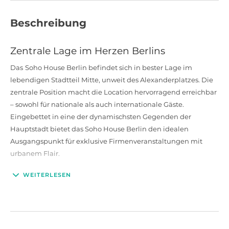
Beschreibung
Zentrale Lage im Herzen Berlins
Das
Soho House Berlin befindet sich in bester Lage im
lebendigen Stadtteil Mitte, unweit des Alexanderplatzes. Die
zentrale Position macht die Location hervorragend erreichbar
– sowohl für nationale als auch internationale Gäste.
Eingebettet in eine der dynamischsten Gegenden der
Hauptstadt bietet das Soho House Berlin den idealen
Ausgangspunkt für exklusive Firmenveranstaltungen mit
urbanem Flair.
WEITERLESEN
Flexible Flächen für exklusive Events
Das
Soho House Berlin bietet vielseitige Räumlichkeiten für
unterschiedliche Eventformate und Gruppengrößen. Von
stilvollen Lounges über private Dining Rooms bis hin zu