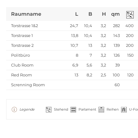
Raumname
L
B
H
qm
Torstrasse 1&2
24,7
10,4
3,2
282
400
Torstrasse 1
13,8
10,4
3,2
143
200
Torstrasse 2
10,7
13
3,2
139
200
Politbüro
8
7
3,2
126
150
Club Room
6,9
5,6
3,2
39
Red Room
13
8,2
2,5
100
120
Screnning Room
60
Legende
Stehend
Parlament
Reihen
U-Fo