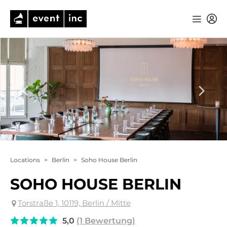
Locations
>
Berlin
>
Soho House Berlin
SOHO HOUSE BERLIN
Torstraße 1, 10119, Berlin / Mitte
5,0
(1 Bewertung)