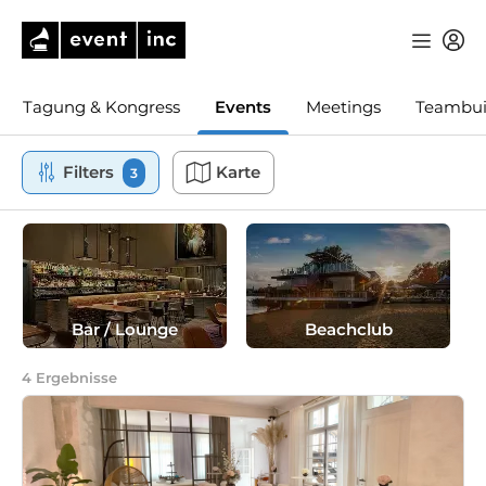
Tagung & Kongress
Events
Meetings
Teambui
Filters
Karte
3
Bar / Lounge
Beachclub
4
Ergebnisse