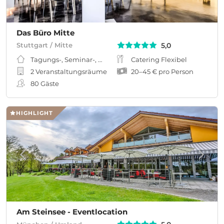
Das Büro Mitte
5,0
Stuttgart / Mitte
Tagungs-, Seminar-, Meeting-, Workshopraum
Catering Flexibel
2 Veranstaltungsräume
20
–
45 €
pro Person
80
Gäste
HIGHLIGHT
Am Steinsee - Eventlocation