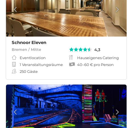
Schnoor Eleven
4,3
Bremen / Mitte
Eventlocation
Hauseigenes Catering
1 Veranstaltungsräume
40
–
60 €
pro Person
250
Gäste