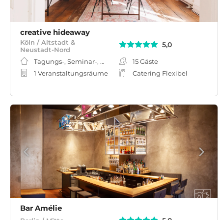
creative hideaway
Köln / Altstadt &
5,0
Neustadt-Nord
Tagungs-, Seminar-, Meeting-, Workshopraum
15
Gäste
1 Veranstaltungsräume
Catering Flexibel
Bar Amélie