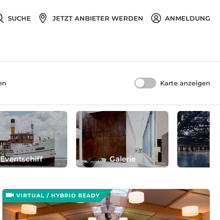
SUCHE
JETZT ANBIETER WERDEN
ANMELDUNG
en
Karte anzeigen
Eventschiff
Galerie
H
VIRTUAL / HYBRID READY