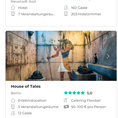
Neustadt-Süd
Hotel
160
Gäste
7 Veranstaltungsräume
203 Hotelzimmer
House of Tales
5,0
Berlin
Erlebnislocation
Catering Flexibel
5 Veranstaltungsräume
50
–
100 €
pro Person
12
Gäste