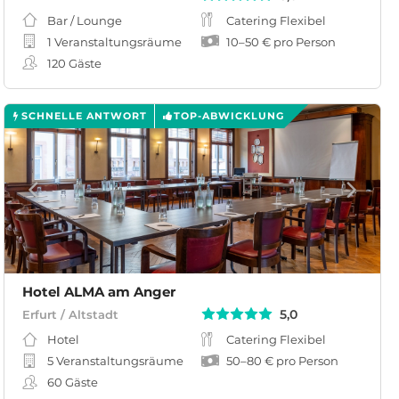
Bar / Lounge
Catering Flexibel
1 Veranstaltungsräume
10
–
50 €
pro Person
120
Gäste
SCHNELLE ANTWORT
TOP-ABWICKLUNG
Hotel ALMA am Anger
5,0
Erfurt / Altstadt
Hotel
Catering Flexibel
5 Veranstaltungsräume
50
–
80 €
pro Person
60
Gäste