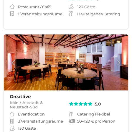
Restaurant / Café
120
Gäste
1 Veranstaltungsräume
Hauseigenes Catering
Greatlive
Köln / Altstadt &
5,0
Neustadt-Süd
Eventlocation
Catering Flexibel
3 Veranstaltungsräume
50
–
120 €
pro Person
130
Gäste