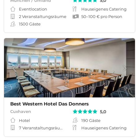
5,0
München / Umland
Eventlocation
Hauseigenes Catering
2 Veranstaltungsräume
50
–
100 €
pro Person
1500
Gäste
Best Western Hotel Das Donners
5,0
Cuxhaven
Hotel
190
Gäste
7 Veranstaltungsräume
Hauseigenes Catering