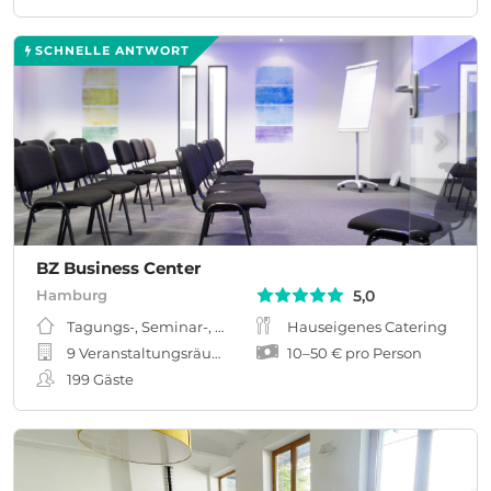
SCHNELLE ANTWORT
BZ Business Center
5,0
Hamburg
Tagungs-, Seminar-, Meeting-, Workshopraum
Hauseigenes Catering
9 Veranstaltungsräume
10
–
50 €
pro Person
199
Gäste