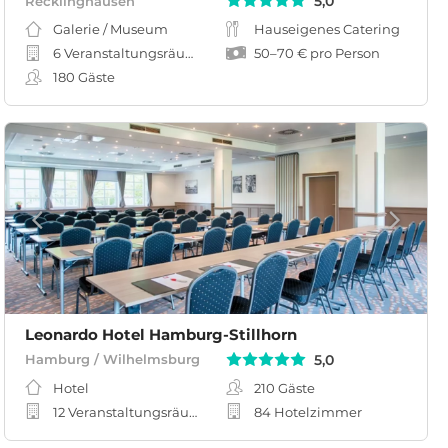
5,0
Recklinghausen
Galerie / Museum
Hauseigenes Catering
6 Veranstaltungsräume
50
–
70 €
pro Person
180
Gäste
Leonardo Hotel Hamburg-Stillhorn
5,0
Hamburg / Wilhelmsburg
Hotel
210
Gäste
12 Veranstaltungsräume
84 Hotelzimmer