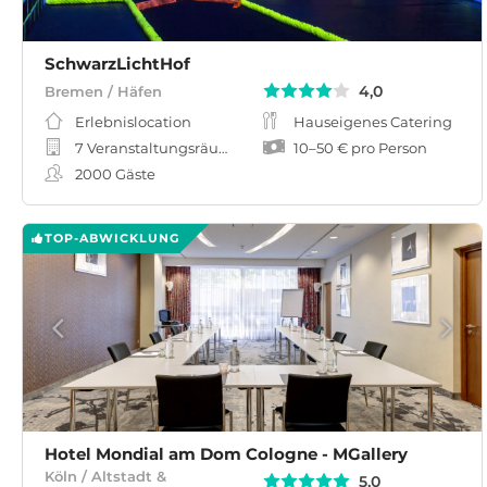
SchwarzLichtHof
4,0
Bremen / Häfen
Erlebnislocation
Hauseigenes Catering
7 Veranstaltungsräume
10
–
50 €
pro Person
2000
Gäste
TOP-ABWICKLUNG
Hotel Mondial am Dom Cologne - MGallery
Köln / Altstadt &
5,0