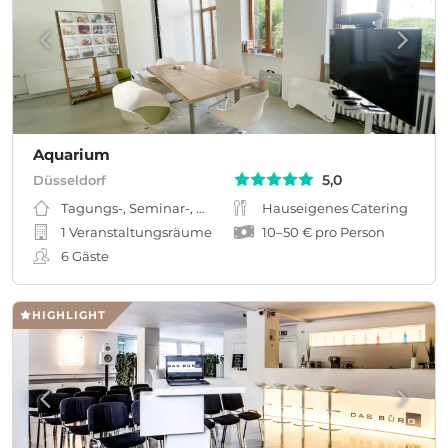
Aquarium
5,0
Düsseldorf
Tagungs-, Seminar-, Meeting-, Workshopraum
Hauseigenes Catering
1 Veranstaltungsräume
10
–
50 €
pro Person
6
Gäste
HIGHLIGHT