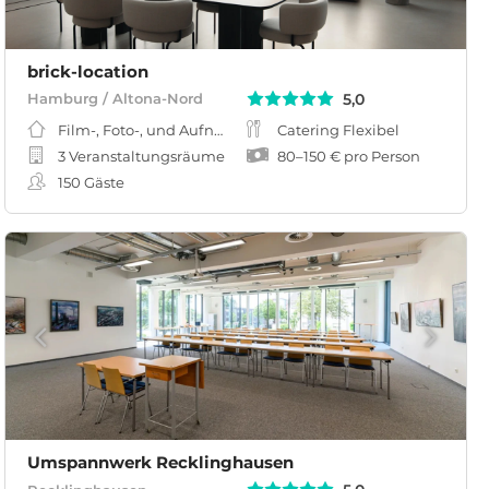
brick-location
5,0
Hamburg / Altona-Nord
Film-, Foto-, und Aufnahmestudio
Catering Flexibel
3 Veranstaltungsräume
80
–
150 €
pro Person
150
Gäste
Umspannwerk Recklinghausen