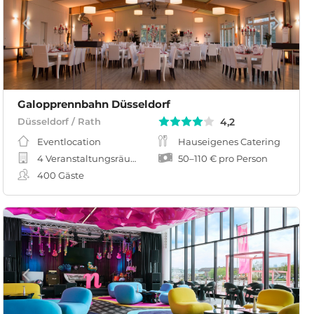
Galopprennbahn Düsseldorf
4,2
Düsseldorf / Rath
Eventlocation
Hauseigenes Catering
4 Veranstaltungsräume
50
–
110 €
pro Person
400
Gäste