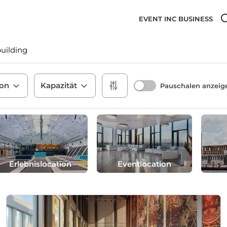
EVENT INC BUSINESS
uilding
son
Kapazität
Pauschalen anzeig
Erlebnislocation
Eventlocation