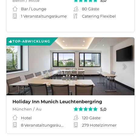
5,0
Berlin / Mitte
Bar / Lounge
80
Gäste
1 Veranstaltungsräume
Catering Flexibel
TOP-ABWICKLUNG
Holiday Inn Munich Leuchtenbergring
5,0
München / Au
Hotel
120
Gäste
8 Veranstaltungsräume
279 Hotelzimmer