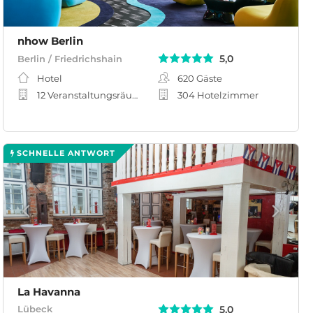
nhow Berlin
5,0
Berlin / Friedrichshain
Hotel
620
Gäste
12 Veranstaltungsräume
304 Hotelzimmer
SCHNELLE ANTWORT
La Havanna
5,0
Lübeck