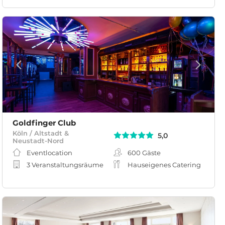
Goldfinger Club
Köln / Altstadt &
5,0
Neustadt-Nord
Eventlocation
600
Gäste
3 Veranstaltungsräume
Hauseigenes Catering