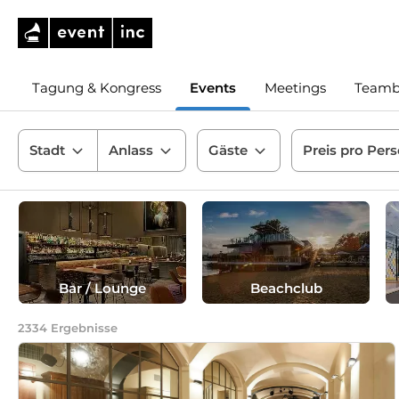
Tagung & Kongress
Events
Meetings
Teamb
Stadt
Anlass
Gäste
Preis pro Per
Bar / Lounge
Beachclub
2334
Ergebnisse