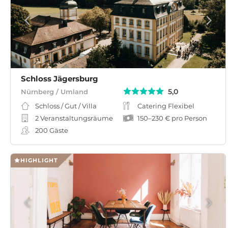
Schloss Jägersburg
5,0
Nürnberg / Umland
Schloss / Gut / Villa
Catering Flexibel
2 Veranstaltungsräume
150
–
230 €
pro Person
200
Gäste
HIGHLIGHT