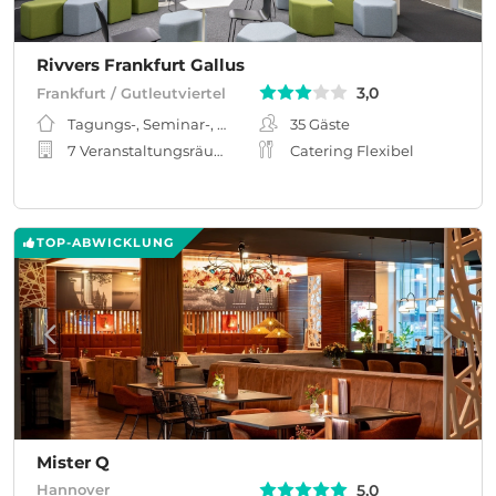
Rivvers Frankfurt Gallus
3,0
Frankfurt / Gutleutviertel
Tagungs-, Seminar-, Meeting-, Workshopraum
35
Gäste
7 Veranstaltungsräume
Catering Flexibel
TOP-ABWICKLUNG
Mister Q
5,0
Hannover